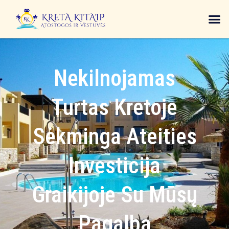
Nekilnojamas
Turtas Kretoje
Sėkminga Ateities
Investicija
Graikijoje Su Mūsų
Pagalba