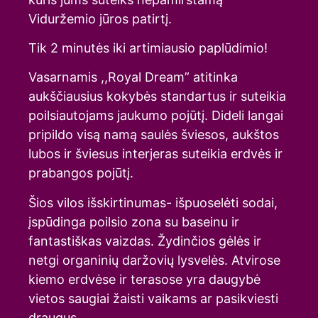
Viduržemio jūros patirtį.
Tik 2 minutės iki artimiausio paplūdimio!
Vasarnamis ,,Royal Dream” atitinka
aukščiausius kokybės standartus ir suteikia
poilsiautojams jaukumo pojūtį. Dideli langai
pripildo visą namą saulės šviesos, aukštos
lubos ir šviesus interjeras suteikia erdvės ir
prabangos pojūtį.
Šios vilos išskirtinumas- išpuoselėti sodai,
įspūdinga poilsio zona su baseinu ir
fantastiškas vaizdas. Žydinčios gėlės ir
netgi organinių daržovių lysvelės. Atvirose
kiemo erdvėse ir terasose yra daugybė
vietos saugiai žaisti vaikams ar pasikviesti
draugus.