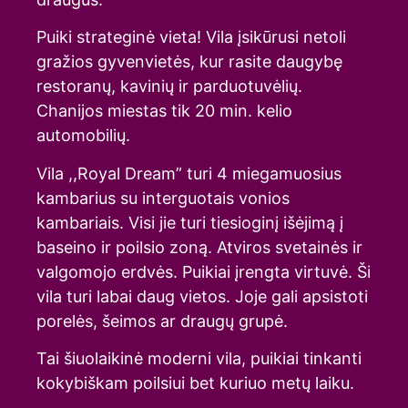
Puiki strateginė vieta! Vila įsikūrusi netoli
gražios gyvenvietės, kur rasite daugybę
restoranų, kavinių ir parduotuvėlių.
Chanijos miestas tik 20 min. kelio
automobilių.
Vila ,,Royal Dream” turi 4 miegamuosius
kambarius su interguotais vonios
kambariais. Visi jie turi tiesioginį išėjimą į
baseino ir poilsio zoną. Atviros svetainės ir
valgomojo erdvės. Puikiai įrengta virtuvė. Ši
vila turi labai daug vietos. Joje gali apsistoti
porelės, šeimos ar draugų grupė.
Tai šiuolaikinė moderni vila, puikiai tinkanti
kokybiškam poilsiui bet kuriuo metų laiku.