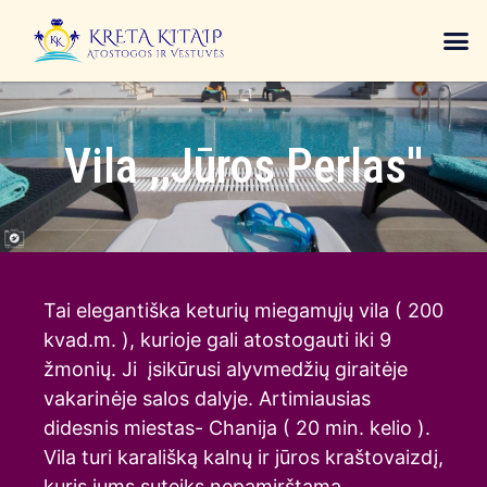
Vila ,,Jūros Perlas''
Tai elegantiška keturių miegamųjų vila ( 200
kvad.m. ), kurioje gali atostogauti iki 9
žmonių. Ji įsikūrusi alyvmedžių giraitėje
vakarinėje salos dalyje. Artimiausias
didesnis miestas- Chanija ( 20 min. kelio ).
Vila turi karališką kalnų ir jūros kraštovaizdį,
kuris jums suteiks nepamirštamą