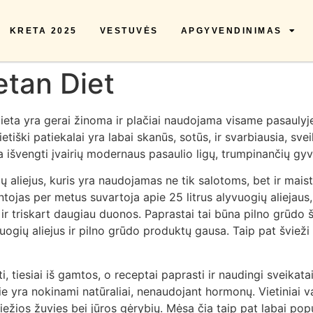
KRETA 2025
VESTUVĖS
APGYVENDINIMAS
etan Diet
dieta yra gerai žinoma ir plačiai naudojama visame pasauly
etietiški patiekalai yra labai skanūs, sotūs, ir svarbiausia, sv
a išvengti įvairių modernaus pasaulio ligų, trumpinančių gy
ių aliejus, kuris yra naudojamas ne tik salotoms, bet ir mais
ntojas per metus suvartoja apie 25 litrus alyvuogių aliejaus,
o ir triskart daugiau duonos. Paprastai tai būna pilno grūdo š
gių aliejus ir pilno grūdo produktų gausa. Taip pat švieži v
, tiesiai iš gamtos, o receptai paprasti ir naudingi sveikata
ie yra nokinami natūraliai, nenaudojant hormonų. Vietiniai v
iežios žuvies bei jūros gėrybių. Mėsa čia taip pat labai popul