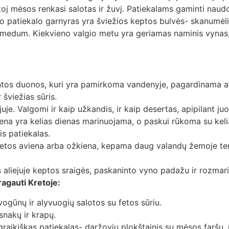
ietoj mėsos renkasi salotas ir žuvį. Patiekalams gaminti nau
eno patiekalo garnyras yra šviežios keptos bulvės- skanumėli
su medum. Kiekvieno valgio metu yra geriamas naminis vynas
intos duonos, kuri yra pamirkoma vandenyje, pagardinama al
šviežias sūris.
ejuje. Valgomi ir kaip užkandis, ir kaip desertas, apipilant j
iena yra kelias dienas marinuojama, o paskui rūkoma su keliai
is patiekalas.
retos aviena arba ožkiena, kepama daug valandų žemoje tem
s aliejuje keptos sraigės, paskaninto vyno padažu ir rozmar
ragauti Kretoje:
ogūnų ir alyvuogių salotos su fetos sūriu.
snakų ir krapų.
raikiškas patiekalas- daržovių plokštainis su mėsos faršu, 