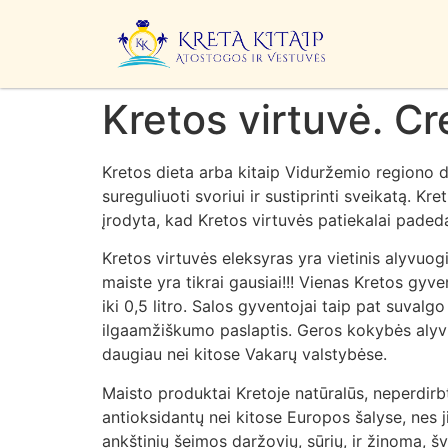
Kretos virtuvė. Cr
Kretos dieta arba kitaip Viduržemio regiono 
sureguliuoti svoriui ir sustiprinti sveikatą. Kr
įrodyta, kad Kretos virtuvės patiekalai paded
Kretos virtuvės eleksyras yra vietinis alyvuog
maiste yra tikrai gausiai!!! Vienas Kretos gyve
iki 0,5 litro. Salos gyventojai taip pat suvalg
ilgaamžiškumo paslaptis. Geros kokybės alyvuo
daugiau nei kitose Vakarų valstybėse.
Maisto produktai Kretoje natūralūs, neperdirbti
antioksidantų nei kitose Europos šalyse, nes j
ankštinių šeimos daržovių, sūrių, ir žinoma, šv