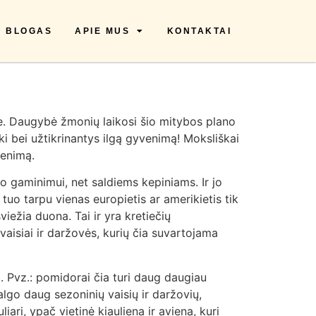
BLOGAS
APIE MUS
KONTAKTAI
je. Daugybė žmonių laikosi šio mitybos plano
eiki bei užtikrinantys ilgą gyvenimą! Moksliškai
venimą.
to gaminimui, net saldiems kepiniams. Ir jo
 tuo tarpu vienas europietis ar amerikietis tik
viežia duona. Tai ir yra kretiečių
aisiai ir daržovės, kurių čia suvartojama
i. Pvz.: pomidorai čia turi daug daugiau
algo daug sezoninių vaisių ir daržovių,
iari, ypač vietinė kiauliena ir aviena, kuri