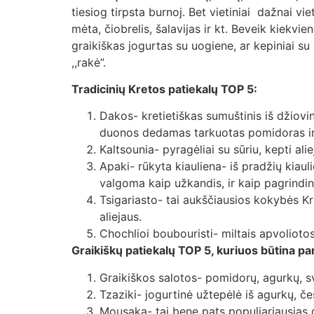
tiesiog tirpsta burnoj. Bet vietiniai dažnai v
mėta, čiobrelis, šalavijas ir kt. Beveik kiekvi
graikiškas jogurtas su uogiene, ar kepiniai 
,,rakė”.
Tradicinių Kretos patiekalų TOP 5:
Dakos- kretietiškas sumuštinis iš džiov
duonos dedamas tarkuotas pomidoras ir 
Kaltsounia- pyragėliai su sūriu, kepti ali
Apaki- rūkyta kiauliena- iš pradžių kiaul
valgoma kaip užkandis, ir kaip pagrindin
Tsigariasto- tai aukščiausios kokybės K
aliejaus.
Chochlioi boubouristi- miltais apvolioto
Graikiškų patiekalų TOP 5, kuriuos būtina pa
Graikiškos salotos- pomidorų, agurkų, sv
Tzaziki- jogurtinė užtepėlė iš agurkų, če
Mousaka- tai bene pats populiariausias g