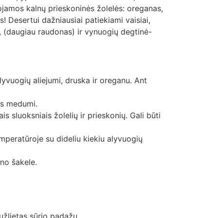
dojamos kalnų prieskoninės žolelės: oreganas,
s! Desertui dažniausiai patiekiami vaisiai,
, (daugiau raudonas) ir vynuogių degtinė-
yvuogių aliejumi, druska ir oreganu. Ant
uos medumi.
s sluoksniais žolelių ir prieskonių. Gali būti
peratūroje su dideliu kiekiu alyvuogių
ino šakele.
užlietas sūrio padažu.