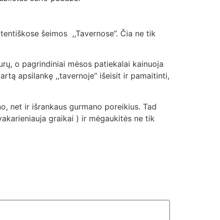
entiškose šeimos ,,Tavernose”. Čia ne tik
urų, o pagrindiniai mėsos patiekalai kainuoja
rtą apsilankę ,,tavernoje” išeisit ir pamaitinti,
no, net ir išrankaus gurmano poreikius. Tad
karieniauja graikai ) ir mėgaukitės ne tik