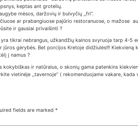
epsnys, keptas ant grotelių.
augybe mėsos, daržovių ir bulvyčių ,,fri”.
učiuose ar prabangiuose pajūrio restoranuose, o mažose aut
site ir gausiai privaišinti ?
 yra tikrai nebrangus, užkandžių kainos svyruoja tarp 4-5 e
 jūros gėrybės. Bet porcijos Kretoje didžiulės!!! Kiekvieną ka
tėlį į namus ?
es kokybiškas ir natūralus, o skonių gama patenkins kiekvie
kite vietinėje ,,tavernoje” ( rekomenduojame vakare, kada va
uired fields are marked
*