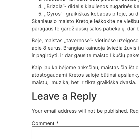
,,Brizola”- didelis kiaulienos nugarinės k
,,Gyros”- graikiškas kebabas pitoje, su d
Skaniausio maisto Kretoje ieškokite ne viešb
paragausite gardžiausių salos patiekalų, dar bū
Beje, maistas ,,tavernose”- vietinėse užeigose
apie 8 eurus. Brangiau kainuoja šviežia žuvis ir
ir pagirdyti, ir dar gausite maisto likučių pake
Kaip jau kalbėjome anksčiau, maistas čia išti
atostogaudami Kretos saloje būtinai apsilanky
maistu, muzika, bet ir tikra graikiška dvasia.
Leave a Reply
Your email address will not be published.
Req
Comment
*